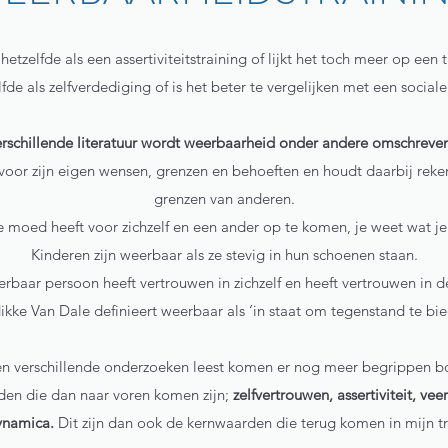
etzelfde als een assertiviteitstraining of lijkt het toch meer op ee
fde als zelfverdediging of is het beter te vergelijken met een social
erschillende literatuur wordt weerbaarheid onder andere omschreven
or zijn eigen wensen, grenzen en behoeften en houdt daarbij rek
grenzen van anderen.
 moed heeft voor zichzelf en een ander op te komen, je weet wat je w
Kinderen zijn weerbaar als ze stevig in hun schoenen staan.
rbaar persoon heeft vertrouwen in zichzelf en heeft vertrouwen in d
ikke Van Dale definieert weerbaar als ‘in staat om tegenstand te bie
n verschillende onderzoeken leest komen er nog meer begrippen bo
rden die dan naar voren komen zijn;
zelfvertrouwen, assertiviteit, ve
ynamica.
Dit zijn dan ook de kernwaarden die terug komen in mijn tr