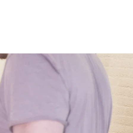
ntact
Voor de deelnemer
Tarieven
PMT op de MTB