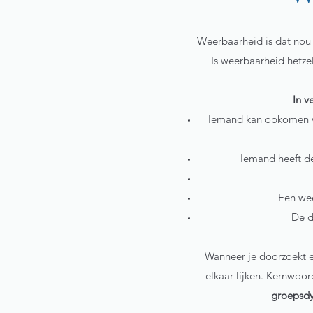
Weerbaarheid is dat nou h
Is weerbaarheid hetzel
In v
Iemand kan opkomen vo
Iemand heeft de
Een wee
De d
Wanneer je doorzoekt e
elkaar lijken. Kernwoo
groepsd