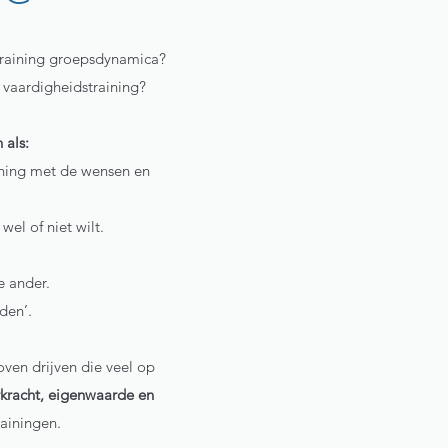
n training groepsdynamica?
e vaardigheidstraining?
 als:
ening met de wensen en
el of niet wilt.
e ander.
den’.
ven drijven die veel op
erkracht, eigenwaarde en
ainingen.