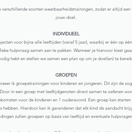
e verschillende soorten weerbaarheidstrainingen, zodat er altijd een t
jouw doel.
INDIVIDUEEL
rajecten voor bijna alle leeftijden (vanaf 5 jaar), waarbij er één op é
eke hulpvraag samen aan te pakken. Wanneer je hiervoor kiest ga
nodig hebt en stellen we samen een plan op om je doel(en) te berei
GROEPEN
niseer ik groepstrainingen voor kinderen en jongeren. Dit zijn de 
. Door in een groep met leeftijdgenoten direct samen te oefenen wo
enkomsten voor de kinderen en 1 ouderavond. Een groep kan starten
hebben. Hierdoor kan ik garanderen dat elk kind de aandacht krijgt d
ingen zullen groepen op basis van leeftijd en eventuele hulpvrage