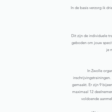
In de basis verzorg ik dri
Dit zijn de individuele t
geboden om jouw specifi
je 
In Zwolle orga
inschrijvingstrainingen
gemaakt. Er zijn 9 bije
maximaal 12 deelnemers 
voldoende aanmeld