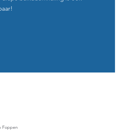
baar!
an Foppen