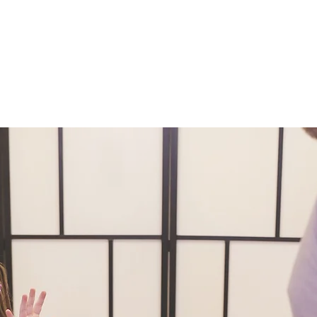
Home
Over
Aanbod
Co