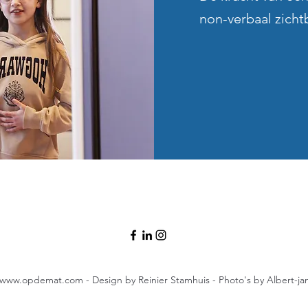
non-verbaal zicht
www.opdemat.com
- Design by Reinier Stamhuis - Photo's by Albert-j