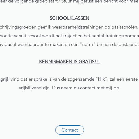
er de volgende groep start? Stuur mij gerust een
bericht
voor meer
SCHOOLKLASSEN
chrijvingsgroepen geef ik weerbaarheidstrainingen op basisscholen. 
oefte vanuit school wordt het traject en het aantal trainingsmomen
ividueel weerbaarder te maken en een "norm" binnen de bestaande k
KENNISMAKEN IS GRATIS!!!
rijk vind dat er sprake is van de zogenaamde "klik", zal een eerste
vrijblijvend zijn. Dus neem nu contact met mij op.
Contact