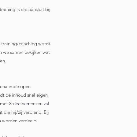
raining is die aansluit bij
én training/coaching wordt
an we samen bekijken wat
ken.
zogenaamde open
rdt de inhoud snel eigen
 met 8 deelnemers en zal
ie hij/zij verdiend. Bij
n worden verdeeld.