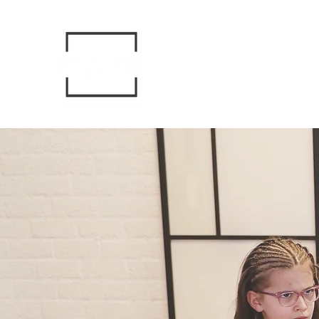
PMT & Psychofysieke coaching
Weerbaarheidstraining
Teambuilding